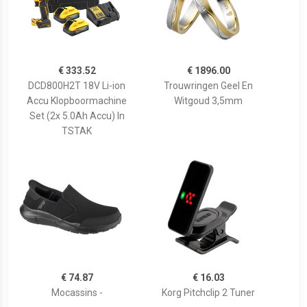
€ 333.52
€ 1896.00
DCD800H2T 18V Li-ion
Trouwringen Geel En
Accu Klopboormachine
Witgoud 3,5mm
Set (2x 5.0Ah Accu) In
TSTAK
€ 74.87
€ 16.03
Mocassins -
Korg Pitchclip 2 Tuner