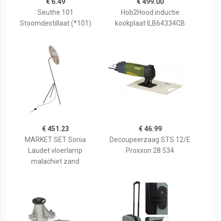
€ 6.49
€ 499.00
Seuthe 101
Hob2Hood inductie
Stoomdestillaat (*101)
kookplaat ILB64334CB
€ 451.23
€ 46.99
MARKET SET Sonia
Decoupeerzaag STS 12/E
Laudet vloerlamp
Proxxon 28 534
malachiet zand