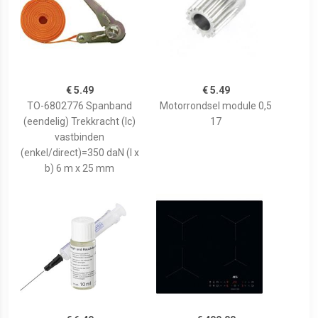
€ 5.49
€ 5.49
TO-6802776 Spanband
Motorrondsel module 0,5
(eendelig) Trekkracht (lc)
17
vastbinden
(enkel/direct)=350 daN (l x
b) 6 m x 25 mm