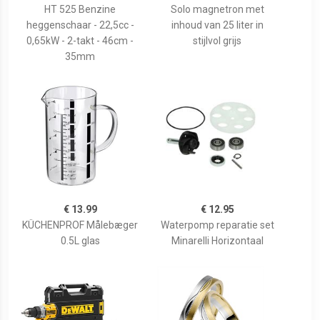
HT 525 Benzine
Solo magnetron met
heggenschaar - 22,5cc -
inhoud van 25 liter in
0,65kW - 2-takt - 46cm -
stijlvol grijs
35mm
€ 13.99
€ 12.95
KÜCHENPROF Målebæger
Waterpomp reparatie set
0.5L glas
Minarelli Horizontaal