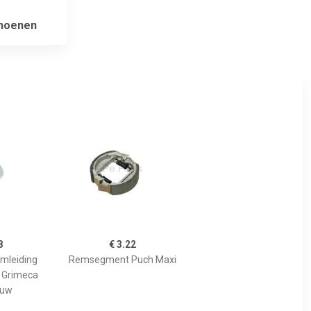
hoenen
8
€ 3.22
mleiding
Remsegment Puch Maxi
 Grimeca
auw