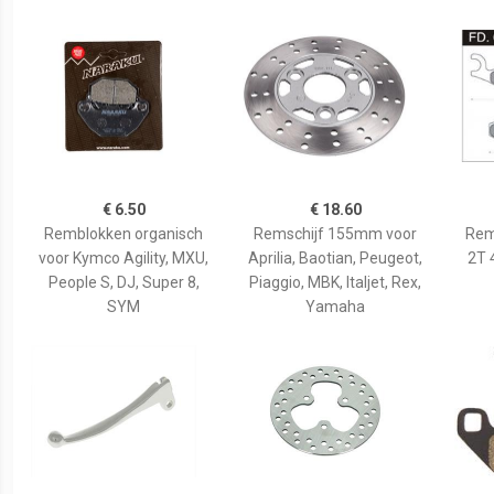
€ 6.50
€ 18.60
Remblokken organisch
Remschijf 155mm voor
Rem
voor Kymco Agility, MXU,
Aprilia, Baotian, Peugeot,
2T 
People S, DJ, Super 8,
Piaggio, MBK, Italjet, Rex,
SYM
Yamaha