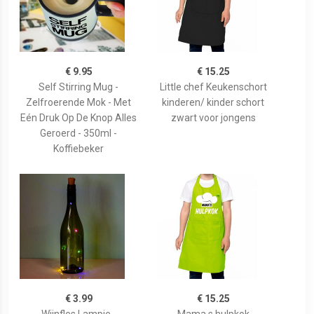
€ 9.95
€ 15.25
Self Stirring Mug -
Little chef Keukenschort
Zelfroerende Mok - Met
kinderen/ kinder schort
Eén Druk Op De Knop Alles
zwart voor jongens
Geroerd - 350ml -
Koffiebeker
€ 3.99
€ 15.25