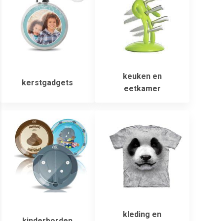
keuken en
kerstgadgets
eetkamer
kleding en
kinderborden