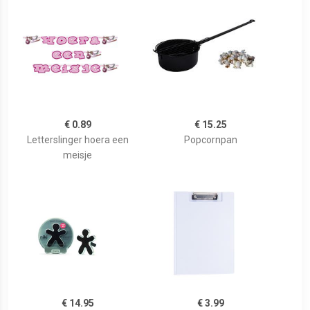
€ 0.89
€ 15.25
Letterslinger hoera een
Popcornpan
meisje
€ 14.95
€ 3.99