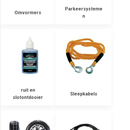
Parkeersysteme
Omvormers
n
ruit en
Sleepkabels
slotontdooier