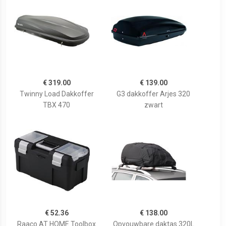
€ 319.00
€ 139.00
Twinny Load Dakkoffer
G3 dakkoffer Arjes 320
TBX 470
zwart
€ 52.36
€ 138.00
Raaco AT HOME Toolbox
Opvouwbare daktas 320L