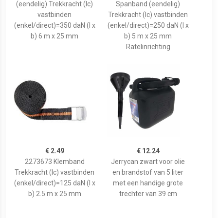
(eendelig) Trekkracht (lc)
Spanband (eendelig)
vastbinden
Trekkracht (lc) vastbinden
(enkel/direct)=350 daN (l x
(enkel/direct)=250 daN (l x
b) 6 m x 25 mm
b) 5 m x 25 mm
Ratelinrichting
€ 2.49
€ 12.24
2273673 Klemband
Jerrycan zwart voor olie
Trekkracht (lc) vastbinden
en brandstof van 5 liter
(enkel/direct)=125 daN (l x
met een handige grote
b) 2.5 m x 25 mm
trechter van 39 cm