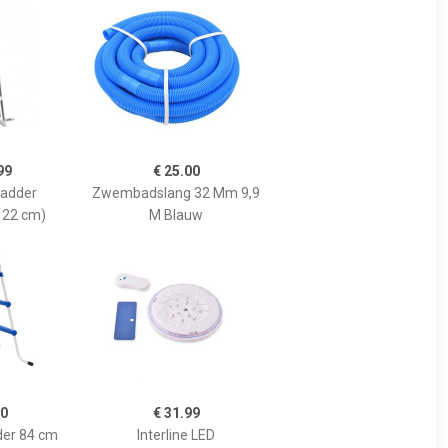
99
€ 25.00
ladder
Zwembadslang 32 Mm 9,9
22 cm)
M Blauw
00
€ 31.99
er 84 cm
Interline LED