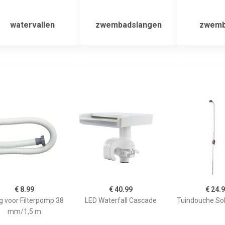
watervallen
zwembadslangen
zwemb
€ 8.99
€ 40.99
€ 24.
g voor Filterpomp 38
LED Waterfall Cascade
Tuindouche Sol
mm/1,5 m