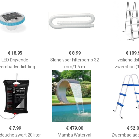
€ 18.95
€ 8.99
€ 109.
LED Drijvende
Slang voor Filterpomp 32
veiligheids
embadverlichting
mm/1,5 m
zwembad (1
€ 7.99
€ 479.00
€ 52.
 douche zwart 20 liter
Mamba Waterval
Zwembadladd