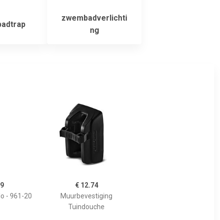
zwembadverlichti
adtrap
ng
99
€ 12.74
o - 961-20
Muurbevestiging
Tuindouche