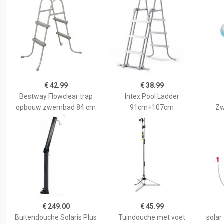
€ 42.99
€ 38.99
Bestway Flowclear trap
Intex Pool Ladder
opbouw zwembad 84 cm
91cm+107cm
Zw
€ 249.00
€ 45.99
Buitendouche Solaris Plus
Tuindouche met voet
solar