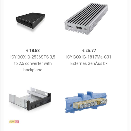
€ 18.53
€ 25.77
ICY BOX IB-2536STS 3,5
ICY BOX IB-1817Ma-C31
to 2,5 converter with
Externes GehÃus bk
backplane