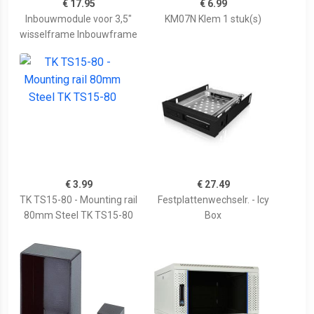
€ 17.95
€ 6.99
Inbouwmodule voor 3,5"
KM07N Klem 1 stuk(s)
wisselframe Inbouwframe
€ 3.99
€ 27.49
TK TS15-80 - Mounting rail
Festplattenwechselr. - Icy
80mm Steel TK TS15-80
Box