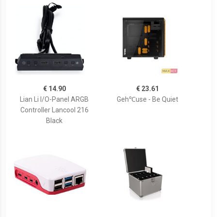
€ 14.90
€ 23.61
Lian Li I/O-Panel ARGB
Geh℃use - Be Quiet
Controller Lancool 216
Black