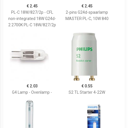
€ 2.45
€ 2.45
PL-C 18W/827/2p - CFL
2-pins G24d-spaarlamp
non-integrated 18W G24d-
MASTER PL-C, 10W 840
2 2700K PL-C 18W/827/2p
€ 2.03
€ 0.55
G4 Lamp - Ovenlamp -
S2 TL Starter 4-22W