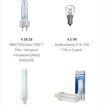
€ 38.28
€ 5.99
MASTERColour CDM-T
Koelkastlamp E14 15W
Elite - Halogeen
110Lm 2-pack -
metaaldamplamp
93060300