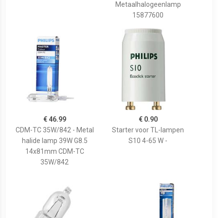
Metaalhalogeenlamp
15877600
€ 46.99
€ 0.90
CDM-TC 35W/842 - Metal
Starter voor TL-lampen
halide lamp 39W G8.5
S10 4-65 W -
14x81mm CDM-TC
35W/842