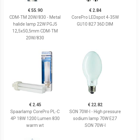
€ 55.90
€ 2.84
CDM-TM 20W/830 - Metal
CorePro LEDspot 4-35W
halide lamp 22W PGJ5
GU10 827 36D DIM
12,5x50,5mm CDM-TM
20W/830
€ 2.45
€ 22.82
Spaarlamp CorePro PL-C
SON 70W-I - High pressure
4P 18W 1200 Lumen 830
sodium lamp 70W E27
warm wt
SON 70W-I