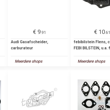
€ 9
€ 10
.91
.6
Audi Gasafscheider,
febibilstein Flens, 
carburateur
FEBI BILSTEIN, u.a. f
Meerdere shops
Meerdere shops