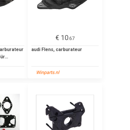
€ 10
1
.67
carburateur
audi Flens, carburateur
ür...
Winparts.nl