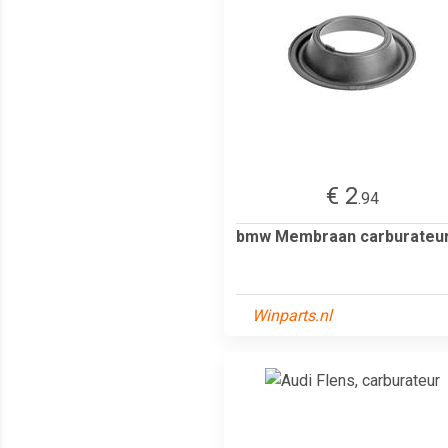
€ 2
.94
bmw Membraan carburateu
Winparts.nl