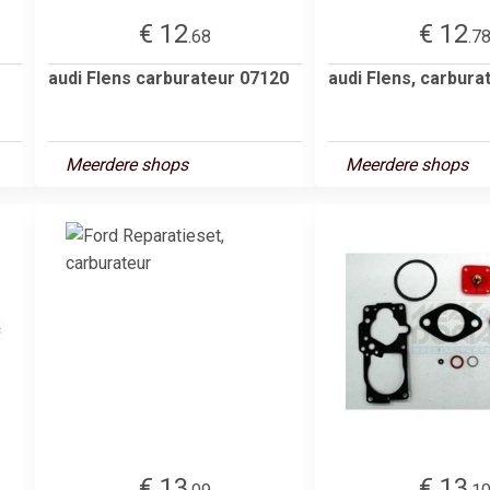
€ 12
€ 12
.68
.7
audi Flens carburateur 07120
audi Flens, carbura
Meerdere shops
Meerdere shops
€ 13
€ 13