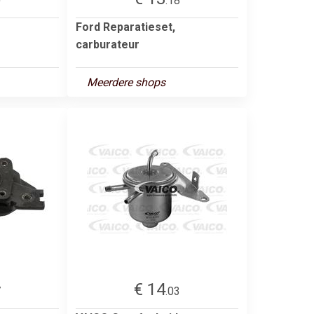
0
.18
Ford Reparatieset,
carburateur
Meerdere shops
€ 14
7
.03