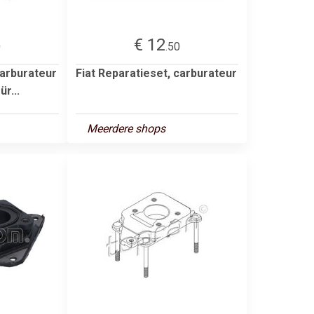
€ 12
0
.50
carburateur
Fiat Reparatieset, carburateur
ür...
Meerdere shops