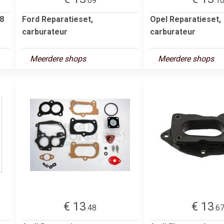
.09
.1
78
Ford Reparatieset,
Opel Reparatieset,
carburateur
carburateur
Meerdere shops
Meerdere shops
€ 13
€ 13
.48
.6