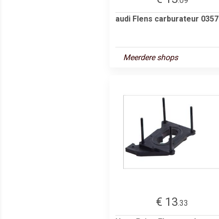
.09
audi Flens carburateur 035
Meerdere shops
€ 13
.33