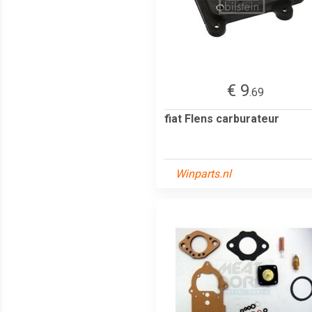
€ 9
.69
fiat Flens carburateur
Winparts.nl