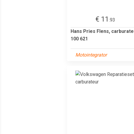
€ 11
.93
Hans Pries Flens, carburate
100 621
Motointegrator