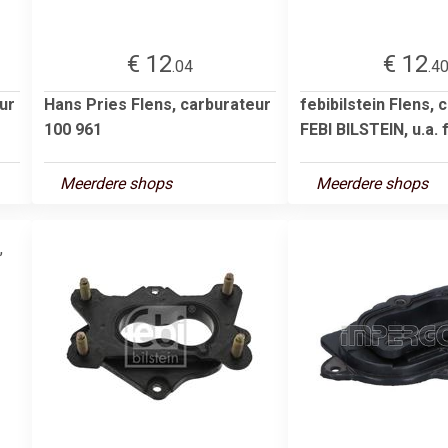
€ 12
€ 12
.04
.4
ur
Hans Pries Flens, carburateur
febibilstein Flens, 
100 961
FEBI BILSTEIN, u.a. f
Meerdere shops
Meerdere shops