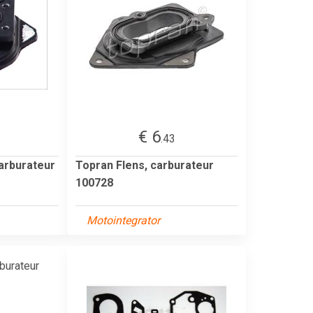
€ 6
.43
carburateur
Topran Flens, carburateur
100728
Motointegrator