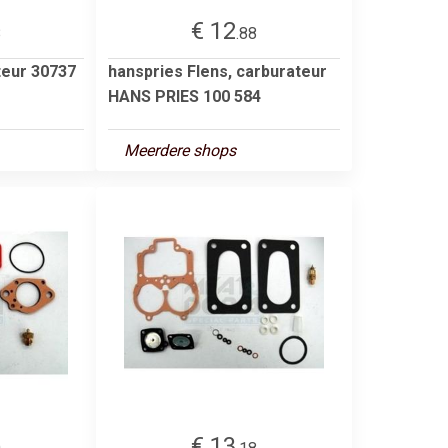
€ 12
8
.88
teur 30737
hanspries Flens, carburateur
HANS PRIES 100 584
Meerdere shops
€ 13