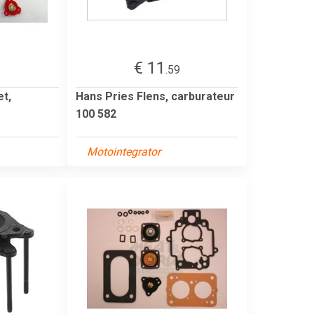
€ 11
1
.59
et,
Hans Pries Flens, carburateur
100 582
Motointegrator