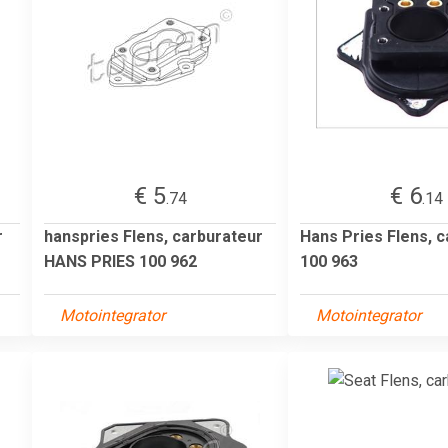
€ 5
€ 6
.74
.14
r
hanspries Flens, carburateur
Hans Pries Flens, 
HANS PRIES 100 962
100 963
Motointegrator
Motointegrator