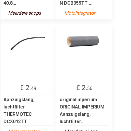
40,8...
N DCB055TT ...
Meerdere shops
Motointegrator
€ 2.
€ 2.
49
56
Aanzuigslang,
originalimperium
luchtfilter
ORIGINAL IMPERIUM
THERMOTEC
Aanzuigslang,
DCX042TT
luchtfilter...