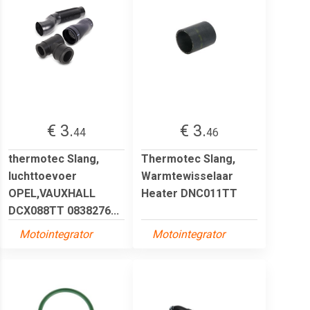
€ 3.
€ 3.
44
46
thermotec Slang,
Thermotec Slang,
luchttoevoer
Warmtewisselaar
OPEL,VAUXHALL
Heater DNC011TT
DCX088TT 0838276...
Motointegrator
Motointegrator