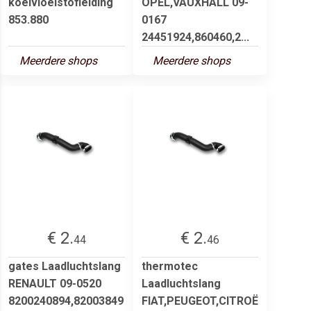
koelvloeistofleiding
OPEL,VAUXHALL 09-
853.880
0167
24451924,860460,2...
Meerdere shops
Meerdere shops
€ 2.
€ 2.
44
46
gates Laadluchtslang
thermotec
RENAULT 09-0520
Laadluchtslang
8200240894,82003849
FIAT,PEUGEOT,CITROË