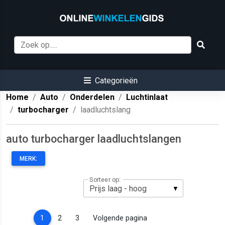
Categorieën
Home
Auto
Onderdelen
Luchtinlaat
turbocharger
laadluchtslang
auto turbocharger laadluchtslangen
MERK:
Sorteer op:
(current)
1
2
3
Volgende pagina