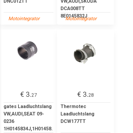
DNC012TT
VW,AUDI,SKODA
DCA008TT
8E0145832J
Motointegrator
Motointegrator
€ 3.
€ 3.
27
28
gates Laadluchtslang
Thermotec
VW,AUDI,SEAT 09-
Laadluchtslang
0236
DCW177TT
1H0145834J,1H01458.