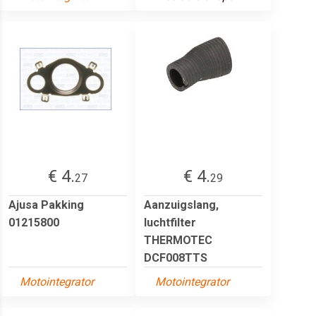
€ 4.
€ 4.
27
29
Ajusa Pakking
Aanzuigslang,
01215800
luchtfilter
THERMOTEC
DCF008TTS
Motointegrator
Motointegrator