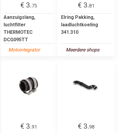
€ 3.
€ 3.
75
81
Aanzuigslang,
Elring Pakking,
luchtfilter
laadluchtkoeling
THERMOTEC
341.310
DCG095TT
Motointegrator
Meerdere shops
€ 3.
€ 3.
91
98