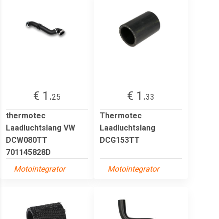
€ 1.
€ 1.
25
33
thermotec
Thermotec
Laadluchtslang VW
Laadluchtslang
DCW080TT
DCG153TT
701145828D
Motointegrator
Motointegrator