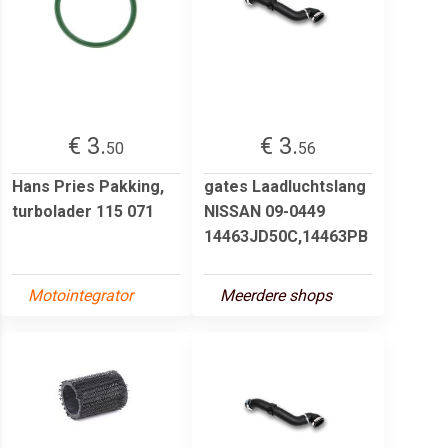
€ 3.
€ 3.
50
56
Hans Pries Pakking,
gates Laadluchtslang
turbolader 115 071
NISSAN 09-0449
14463JD50C,14463PB
Motointegrator
Meerdere shops