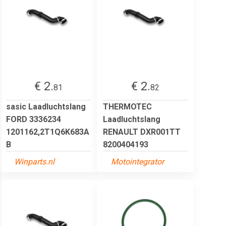
€ 2.
€ 2.
81
82
sasic Laadluchtslang
THERMOTEC
FORD 3336234
Laadluchtslang
1201162,2T1Q6K683A
RENAULT DXR001TT
B
8200404193
Winparts.nl
Motointegrator