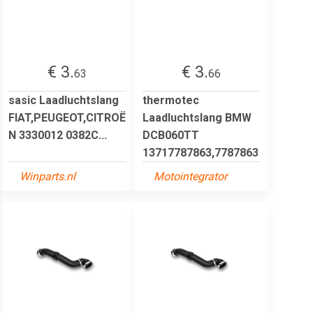
€ 3.
€ 3.
63
66
sasic Laadluchtslang
thermotec
FIAT,PEUGEOT,CITROË
Laadluchtslang BMW
N 3330012 0382C...
DCB060TT
13717787863,7787863
Winparts.nl
Motointegrator