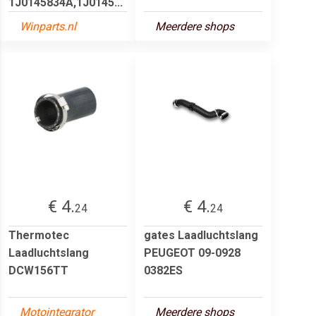
1J0145834A,1J0145...
Winparts.nl
Meerdere shops
€ 4.
€ 4.
24
24
Thermotec
gates Laadluchtslang
Laadluchtslang
PEUGEOT 09-0928
DCW156TT
0382ES
Motointegrator
Meerdere shops