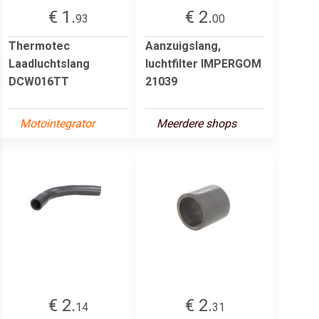
€ 1.
€ 2.
93
00
Thermotec
Aanzuigslang,
Laadluchtslang
luchtfilter IMPERGOM
DCW016TT
21039
Motointegrator
Meerdere shops
€ 2.
€ 2.
14
31