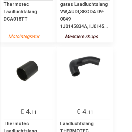
Thermotec
gates Laadluchtslang
Laadluchtslang
VW,AUDI,SKODA 09-
DCA018TT
0049
1J0145834A,1J0145...
Motointegrator
Meerdere shops
€ 4.
€ 4.
11
11
Thermotec
Laadluchtslang
Laadluchtslang
THERMOTEC