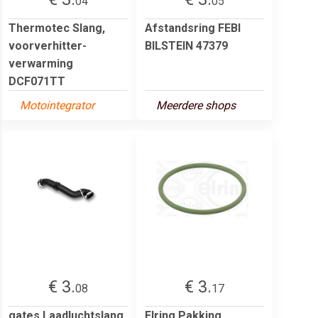
04
05
Thermotec Slang,
Afstandsring FEBI
voorverhitter-
BILSTEIN 47379
verwarming
DCF071TT
Motointegrator
Meerdere shops
€ 3.
€ 3.
08
17
gates Laadluchtslang
Elring Pakking,