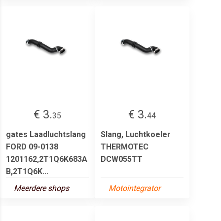
€ 3.
€ 3.
35
44
gates Laadluchtslang
Slang, Luchtkoeler
FORD 09-0138
THERMOTEC
1201162,2T1Q6K683A
DCW055TT
B,2T1Q6K...
Meerdere shops
Motointegrator