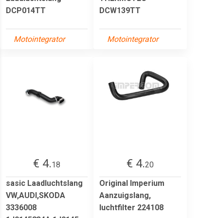
DCP014TT
DCW139TT
Motointegrator
Motointegrator
€ 4.
€ 4.
18
20
sasic Laadluchtslang
Original Imperium
VW,AUDI,SKODA
Aanzuigslang,
3336008
luchtfilter 224108