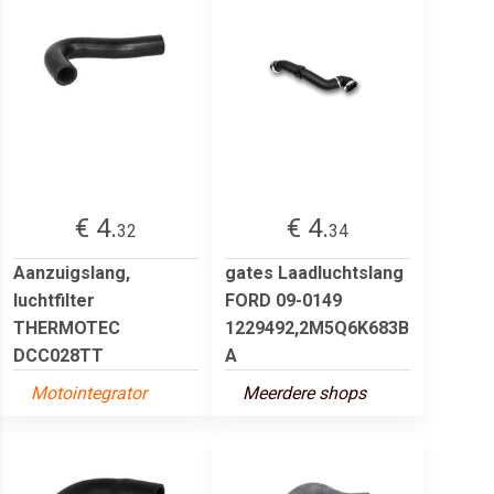
€ 4.
€ 4.
32
34
Aanzuigslang,
gates Laadluchtslang
luchtfilter
FORD 09-0149
THERMOTEC
1229492,2M5Q6K683B
DCC028TT
A
Motointegrator
Meerdere shops