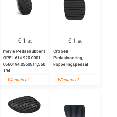
€ 1.
€ 1.
85
86
meyle Pedaalrubbers
Citroen
OPEL 614 920 0001
Pedaalvoering,
0560194,0560811,560
koppelingspedaal
194...
Winparts.nl
Winparts.nl