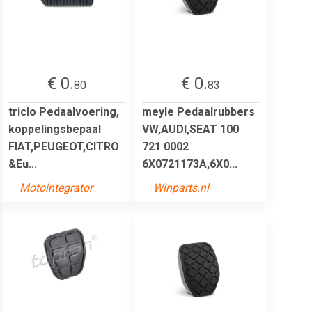
€ 0.
€ 0.
80
83
triclo Pedaalvoering,
meyle Pedaalrubbers
koppelingsbepaal
VW,AUDI,SEAT 100
FIAT,PEUGEOT,CITRO
721 0002
&Eu...
6X0721173A,6X0...
Motointegrator
Winparts.nl