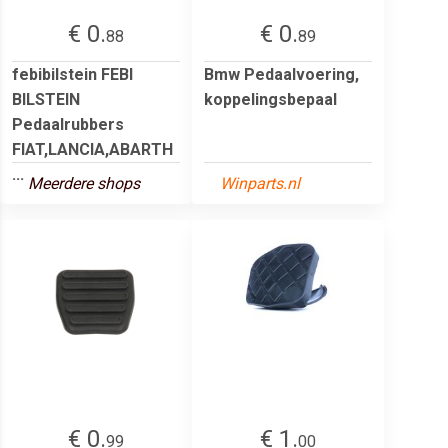
€ 0.
€ 0.
88
89
febibilstein FEBI
Bmw Pedaalvoering,
BILSTEIN
koppelingsbepaal
Pedaalrubbers
FIAT,LANCIA,ABARTH
...
Meerdere shops
Winparts.nl
€ 0.
€ 1.
99
00