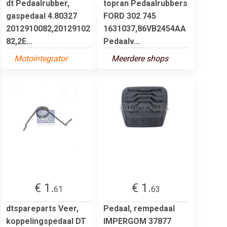
dt Pedaalrubber,
topran Pedaalrubbers
gaspedaal 4.80327
FORD 302 745
2012910082,20129102
1631037,86VB2454AA
82,2E...
Pedaalv...
Motointegrator
Meerdere shops
€ 1.
€ 1.
61
63
dtspareparts Veer,
Pedaal, rempedaal
koppelingspedaal DT
IMPERGOM 37877