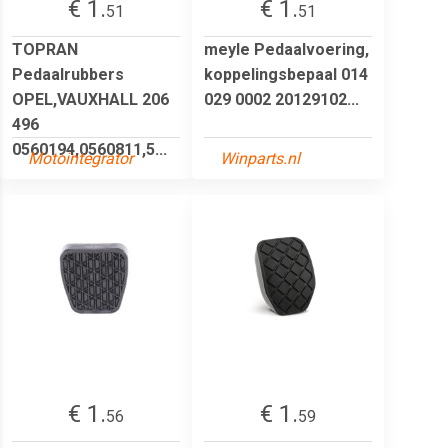
€ 1.
€ 1.
51
51
TOPRAN
meyle Pedaalvoering,
Pedaalrubbers
koppelingsbepaal 014
OPEL,VAUXHALL 206
029 0002 20129102...
496
0560194,0560811,5...
Motointegrator
Winparts.nl
€ 1.
€ 1.
56
59