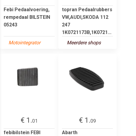
Febi Pedaalvoering,
topran Pedaalrubbers
rempedaal BILSTEIN
VW,AUDI,SKODA 112
05243
247
1K0721173B,1K0721...
Motointegrator
Meerdere shops
€ 1.
€ 1.
01
09
febibilstein FEBI
Abarth