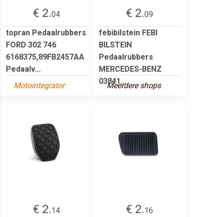
€ 2.
€ 2.
04
09
topran Pedaalrubbers
febibilstein FEBI
FORD 302 746
BILSTEIN
6168375,89FB2457AA
Pedaalrubbers
Pedaalv...
MERCEDES-BENZ
03841...
Motointegrator
Meerdere shops
€ 2.
€ 2.
14
16