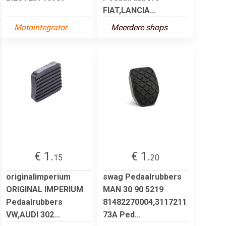
FIAT,LANCIA...
Motointegrator
Meerdere shops
€ 1.
€ 1.
15
20
originalimperium
swag Pedaalrubbers
ORIGINAL IMPERIUM
MAN 30 90 5219
Pedaalrubbers
81482270004,3117211
VW,AUDI 302...
73A Ped...