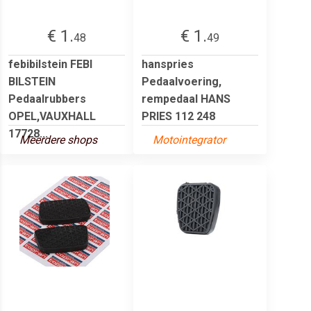
€ 1.
€ 1.
48
49
febibilstein FEBI
hanspries
BILSTEIN
Pedaalvoering,
Pedaalrubbers
rempedaal HANS
OPEL,VAUXHALL
PRIES 112 248
17728...
Meerdere shops
Motointegrator