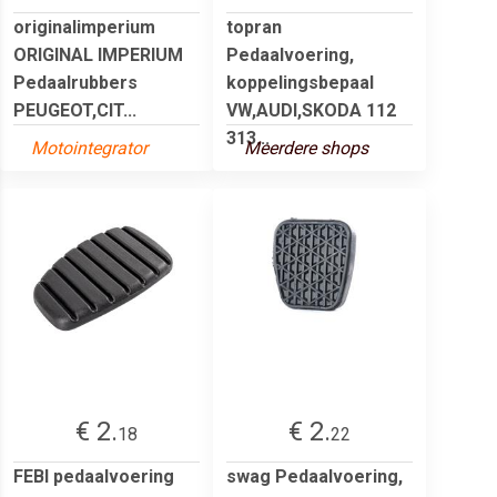
originalimperium
topran
ORIGINAL IMPERIUM
Pedaalvoering,
Pedaalrubbers
koppelingsbepaal
PEUGEOT,CIT...
VW,AUDI,SKODA 112
313...
Motointegrator
Meerdere shops
€ 2.
€ 2.
18
22
FEBI pedaalvoering
swag Pedaalvoering,