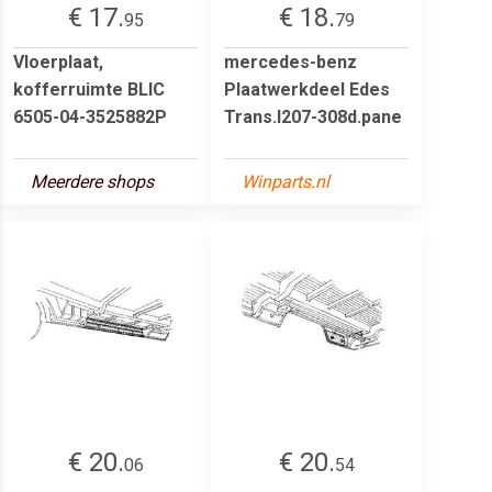
€ 17.
€ 18.
95
79
Vloerplaat,
mercedes-benz
kofferruimte BLIC
Plaatwerkdeel Edes
6505-04-3525882P
Trans.l207-308d.pane
Meerdere shops
Winparts.nl
€ 20.
€ 20.
06
54