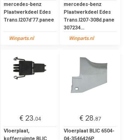
mercedes-benz
mercedes-benz
Plaatwerkdeel Edes
Plaatwerkdeel Edes
Trans.l207d'77.panee
Trans.l207-308d.pane
307234...
Winparts.nl
Winparts.nl
€ 23.
€ 28.
04
87
Vloerplaat,
Vloerplaat BLIC 6504-
kofferruimte BLIC
04-3546426P