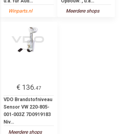
u.a. für Aud...
Opbouw: , u.a...
Winparts.nl
Meerdere shops
€ 136.
47
VDO Brandstofniveau
Sensor VW 220-805-
001-003Z 7D0919183
Niv...
Meerdere shops