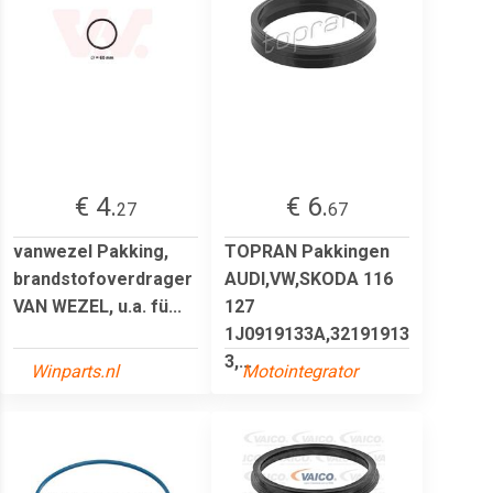
€ 4.
€ 6.
27
67
vanwezel Pakking,
TOPRAN Pakkingen
brandstofoverdrager
AUDI,VW,SKODA 116
VAN WEZEL, u.a. fü...
127
1J0919133A,32191913
3,...
Winparts.nl
Motointegrator