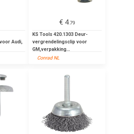
€ 4
.79
KS Tools 420.1303 Deur-
oor Audi,
vergrendelingsclip voor
GM,verpakking...
Conrad NL