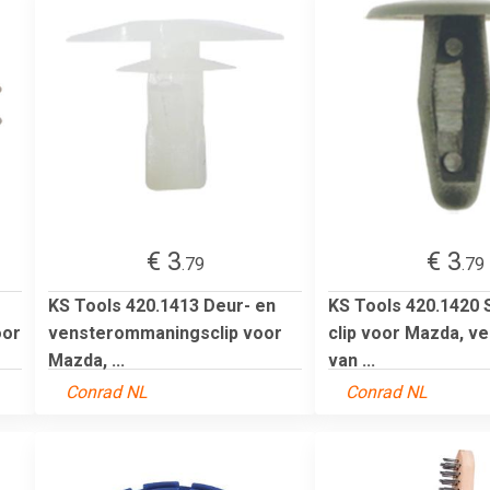
€ 3
€ 3
.79
.79
KS Tools 420.1413 Deur- en
KS Tools 420.1420 S
oor
vensterommaningsclip voor
clip voor Mazda, v
Mazda, ...
van ...
Conrad NL
Conrad NL