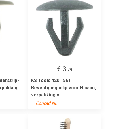
€ 3
.79
ierstrip-
KS Tools 420.1561
erpakking
Bevestigingsclip voor Nissan,
verpakking v...
Conrad NL