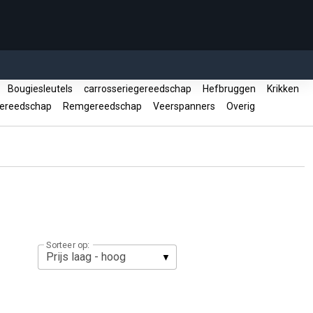
n
Bougiesleutels
carrosseriegereedschap
Hefbruggen
Krikken
gereedschap
Remgereedschap
Veerspanners
Overig
Sorteer op: