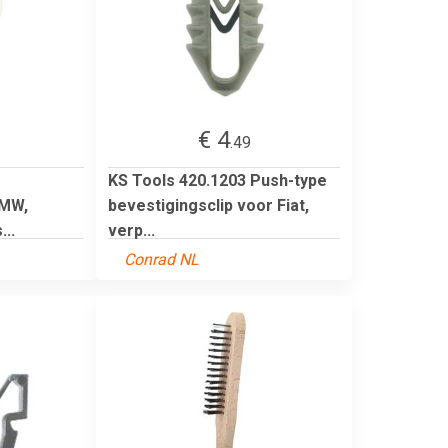
€ 4
.49
KS Tools 420.1203 Push-type
BMW,
bevestigingsclip voor Fiat,
...
verp...
Conrad NL