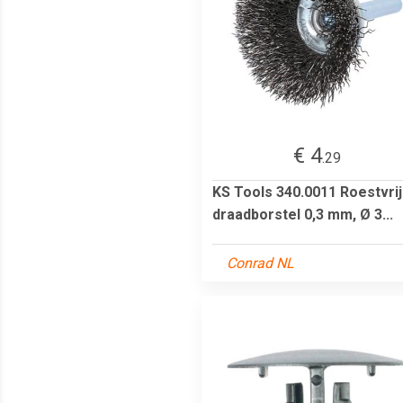
€ 4
.29
KS Tools 340.0011 Roestvri
draadborstel 0,3 mm, Ø 3...
Conrad NL