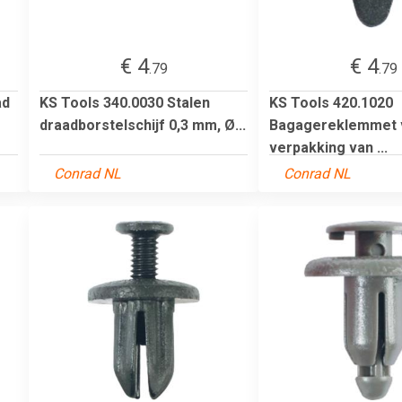
€ 4
€ 4
.79
.79
ad
KS Tools 340.0030 Stalen
KS Tools 420.1020
draadborstelschijf 0,3 mm, Ø...
Bagagereklemmet v
verpakking van ...
Conrad NL
Conrad NL