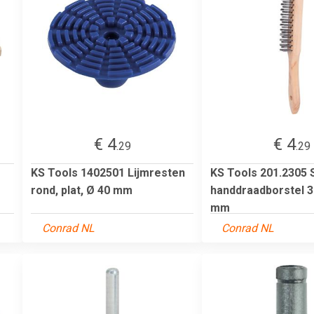
€ 4
€ 4
.29
.29
KS Tools 1402501 Lijmresten
KS Tools 201.2305 
rond, plat, Ø 40 mm
handdraadborstel 3 
mm
Conrad NL
Conrad NL