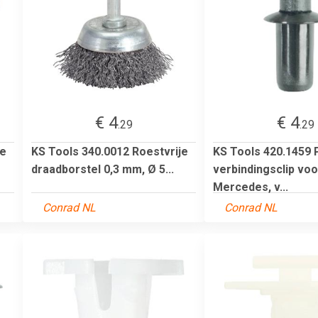
€ 4
€ 4
.29
.29
je
KS Tools 340.0012 Roestvrije
KS Tools 420.1459 
draadborstel 0,3 mm, Ø 5...
verbindingsclip voo
Mercedes, v...
Conrad NL
Conrad NL