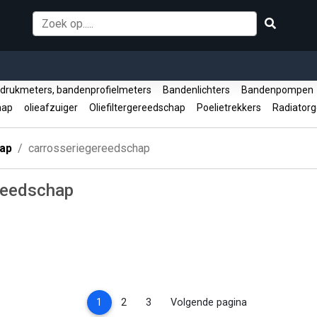
rukmeters, bandenprofielmeters
Bandenlichters
Bandenpompe
hap
olieafzuiger
Oliefiltergereedschap
Poelietrekkers
Radiator
ap
carrosseriegereedschap
reedschap
(current)
1
2
3
Volgende pagina