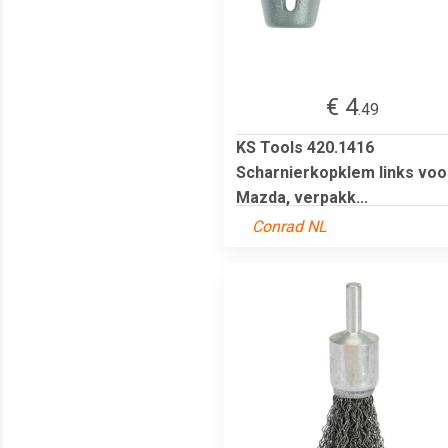
€ 4
.49
KS Tools 420.1416
Scharnierkopklem links voo
Mazda, verpakk...
Conrad NL