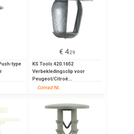
€ 4
.29
Push-type
KS Tools 420.1652
r
Verbekledingsclip voor
Peugeot/Citroë...
Conrad NL