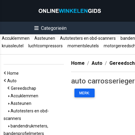
Categorieën
Accuklemmen
Assteunen
Autotesters en obd-scanners
bandend
kruissleutel
luchtcompressors
momentsleutels
motorgereedsc
Home
Auto
Gereedsch
Home
auto carrosseriege
Auto
Gereedschap
MERK:
Accuklemmen
Assteunen
Autotesters en obd-
scanners
bandendrukmeters,
bandenprofielmeters