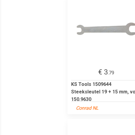
€ 3
.79
KS Tools 1509644
Steeksleutel 19 + 15 mm, v
150.9630
Conrad NL