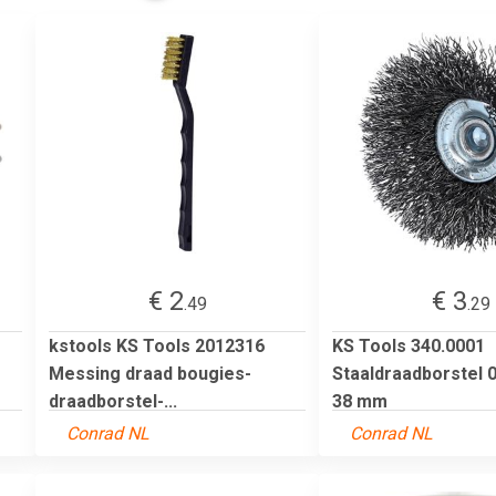
€ 2
€ 3
.49
.29
kstools KS Tools 2012316
KS Tools 340.0001
Messing draad bougies-
Staaldraadborstel 
draadborstel-...
38 mm
Conrad NL
Conrad NL