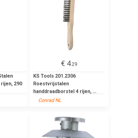
€ 4
.29
Stalen
KS Tools 201.2306
rijen, 290
Roestvrijstalen
handdraadborstel 4 rijen, ...
Conrad NL