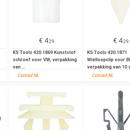
€ 4
€ 4
.29
.29
KS Tools 420.1869 Kunststof
KS Tools 420.1871
schroef voor VW, verpakking
Wielloopclip voor 
van ...
verpakking van 10 s
Conrad NL
Conrad NL