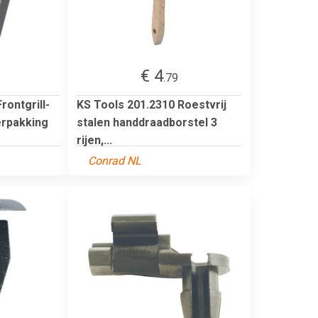
€ 4
.79
rontgrill-
KS Tools 201.2310 Roestvrij
erpakking
stalen handdraadborstel 3
rijen,...
Conrad NL