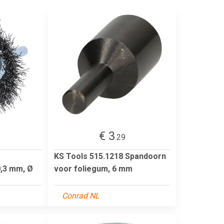
€ 3
.29
KS Tools 515.1218 Spandoorn
0,3 mm, Ø
voor foliegum, 6 mm
Conrad NL