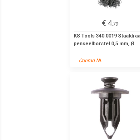
€ 4
.79
KS Tools 340.0019 Staaldra
penseelborstel 0,5 mm, Ø...
Conrad NL