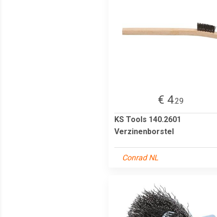
€ 4
.29
KS Tools 140.2601
Verzinenborstel
Conrad NL