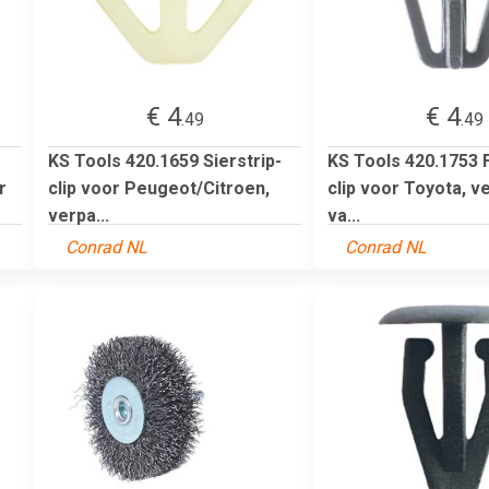
€ 4
€ 4
.49
.49
KS Tools 420.1659 Sierstrip-
KS Tools 420.1753 F
r
clip voor Peugeot/Citroen,
clip voor Toyota, v
verpa...
va...
Conrad NL
Conrad NL