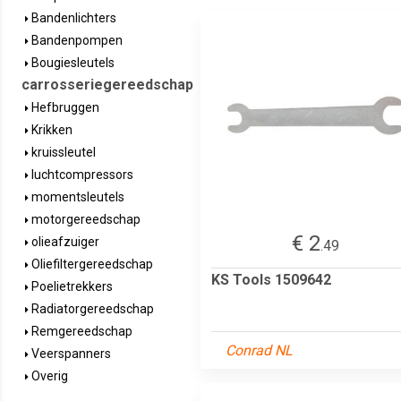
Bandenlichters
Bandenpompen
Bougiesleutels
carrosseriegereedschap
Hefbruggen
Krikken
kruissleutel
luchtcompressors
momentsleutels
motorgereedschap
€ 2
olieafzuiger
.49
Oliefiltergereedschap
KS Tools 1509642
Poelietrekkers
Radiatorgereedschap
Remgereedschap
Conrad NL
Veerspanners
Overig