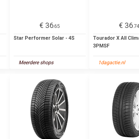
€ 36
€ 36
.65
.7
Star Performer Solar - 4S
Tourador X All Cli
3PMSF
Meerdere shops
1dagactie.nl