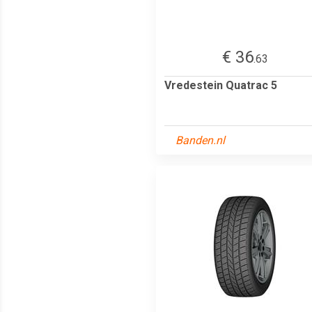
€ 36
.63
Vredestein Quatrac 5
Banden.nl