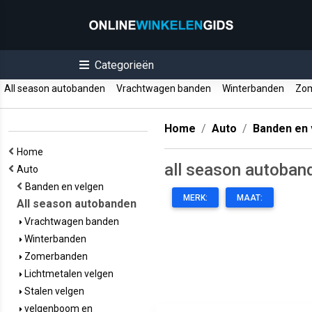
Categorieën
All season autobanden
Vrachtwagen banden
Winterbanden
Zom
Home
Auto
Banden en 
Home
all season autoban
Auto
Banden en velgen
MERK:
MAAT:
All season autobanden
Vrachtwagen banden
Winterbanden
Zomerbanden
Lichtmetalen velgen
Stalen velgen
velgenboom en