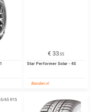
€ 33
4
.55
1
Star Performer Solar - 4S
Banden.nl