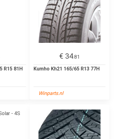
€ 34
6
.81
5 R15 81H
Kumho Kh21 165/65 R13 77H
Winparts.nl