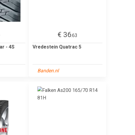
€ 36
0
.63
ar - 4S
Vredestein Quatrac 5
Banden.nl