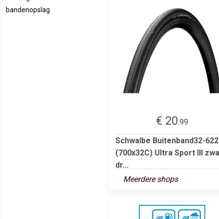
bandenopslag
€ 20
.99
Schwalbe Buitenband32-622
(700x32C) Ultra Sport III zwa
dr...
Meerdere shops