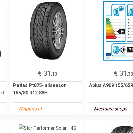
€ 31
€ 31
.13
.3
Petlas Pt875- allseason
Aplus A909 155/65
rt
155/80 R12 88H
Winparts.nl
Meerdere shops