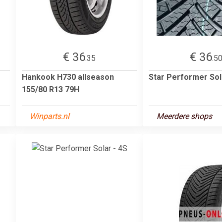
€ 36
€ 36
.35
.5
Hankook H730 allseason
Star Performer Sol
155/80 R13 79H
Winparts.nl
Meerdere shops