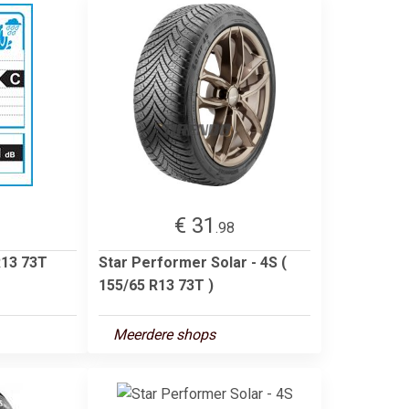
€ 31
3
.98
R13 73T
Star Performer Solar - 4S (
155/65 R13 73T )
Meerdere shops