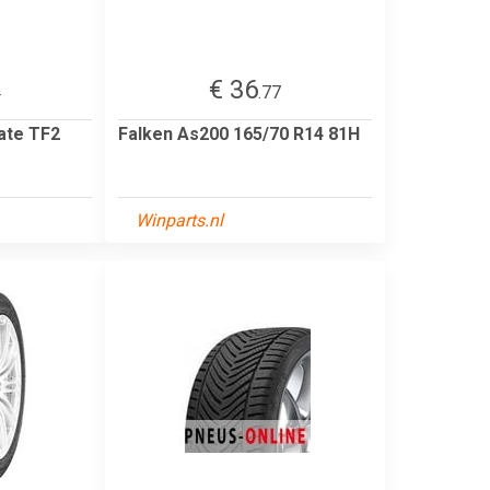
€ 36
4
.77
mate TF2
Falken As200 165/70 R14 81H
Winparts.nl