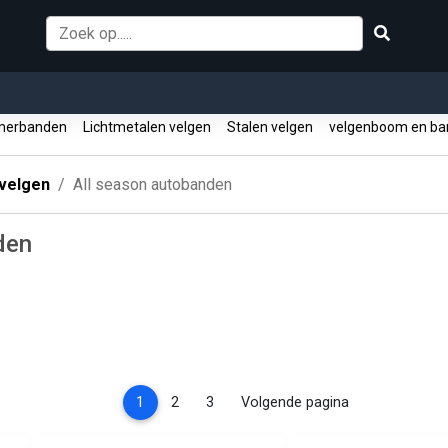
erbanden
Lichtmetalen velgen
Stalen velgen
velgenboom en ba
velgen
All season autobanden
den
(current)
1
2
3
Volgende pagina