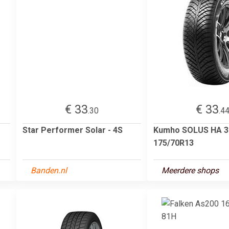
€ 33
€ 33
.30
.4
Star Performer Solar - 4S
Kumho SOLUS HA 3
175/70R13
Banden.nl
Meerdere shops