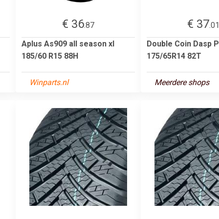
€ 36
€ 37
.87
.0
Aplus As909 all season xl
Double Coin Dasp P
185/60 R15 88H
175/65R14 82T
Winparts.nl
Meerdere shops