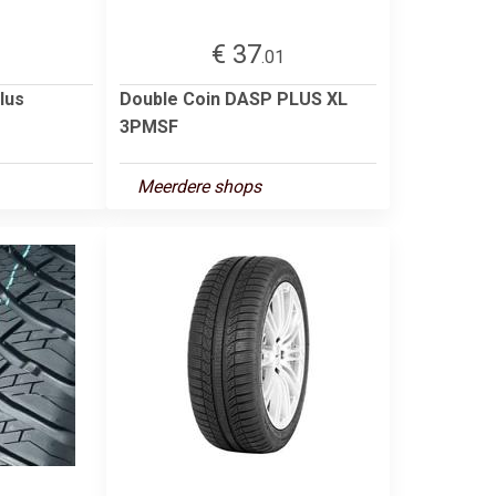
€ 37
1
.01
lus
Double Coin DASP PLUS XL
3PMSF
Meerdere shops