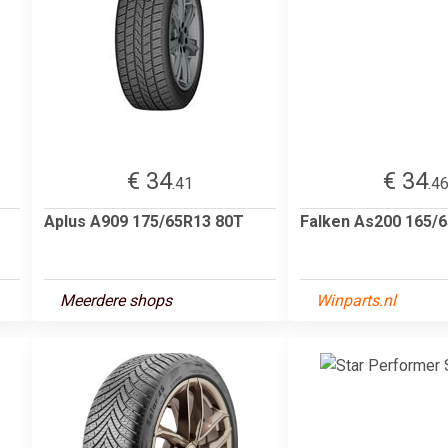
€ 34
€ 34
.41
.4
Aplus A909 175/65R13 80T
Falken As200 165/6
Meerdere shops
Winparts.nl