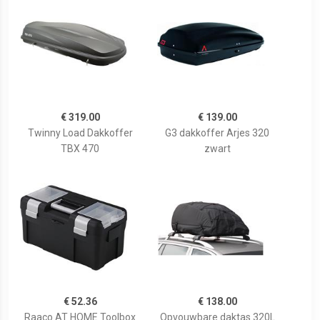
€ 319.00
€ 139.00
Twinny Load Dakkoffer
G3 dakkoffer Arjes 320
TBX 470
zwart
€ 52.36
€ 138.00
Raaco AT HOME Toolbox
Opvouwbare daktas 320L