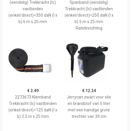
(eendelig) Trekkracht (lc)
Spanband (eendelig)
vastbinden
Trekkracht (lc) vastbinden
(enkel/direct)=350 daN (l x
(enkel/direct)=250 daN (l x
b) 6 m x 25 mm
b) 5 m x 25 mm
Ratelinrichting
€ 2.49
€ 12.24
2273673 Klemband
Jerrycan zwart voor olie
Trekkracht (lc) vastbinden
en brandstof van 5 liter
(enkel/direct)=125 daN (l x
met een handige grote
b) 2.5 m x 25 mm
trechter van 39 cm