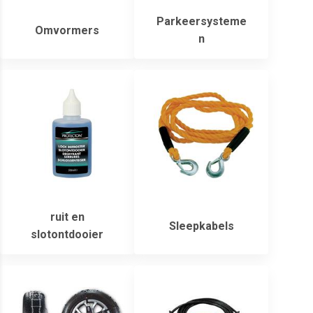
Parkeersysteme
Omvormers
n
ruit en
Sleepkabels
slotontdooier