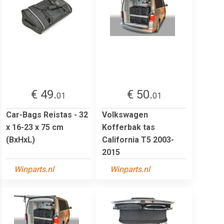
€ 49.
€ 50.
01
01
Car-Bags Reistas - 32
Volkswagen
x 16-23 x 75 cm
Kofferbak tas
(BxHxL)
California T5 2003-
2015
Winparts.nl
Winparts.nl