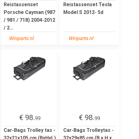
Reistassenset
Reistassenset Tesla
Porsche Cayman (987
Model S 2012- 5d
/ 981 / 718) 2004-2012
/ 2...
Winparts.nl
Winparts.nl
€ 98.
€ 98.
99
99
Car-Bags Trolley tas -
Car-Bags Trolleytas -
32x21x105 cm (BxHxL)
32x29x85 cm (B x H x