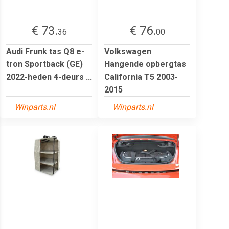
€ 73.
€ 76.
36
00
Audi Frunk tas Q8 e-
Volkswagen
tron Sportback (GE)
Hangende opbergtas
2022-heden 4-deurs ...
California T5 2003-
2015
Winparts.nl
Winparts.nl