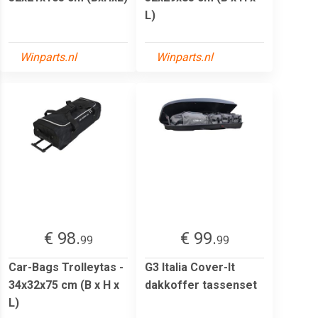
L)
Winparts.nl
Winparts.nl
€ 98.
€ 99.
99
99
Car-Bags Trolleytas -
G3 Italia Cover-It
34x32x75 cm (B x H x
dakkoffer tassenset
L)