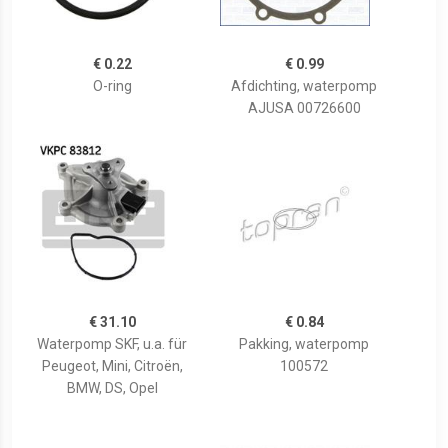
€ 0.22
€ 0.99
O-ring
Afdichting, waterpomp
AJUSA 00726600
€ 31.10
€ 0.84
Waterpomp SKF, u.a. für
Pakking, waterpomp
Peugeot, Mini, Citroën,
100572
BMW, DS, Opel