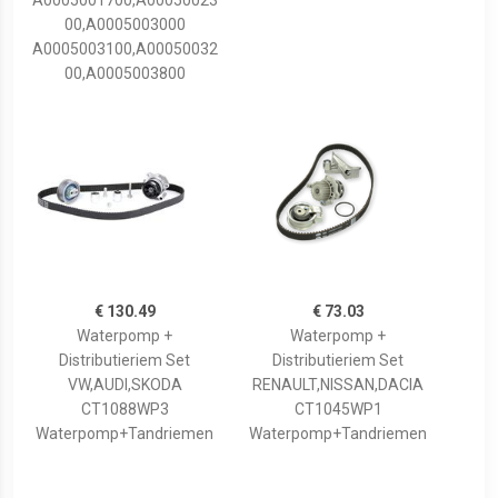
A0005001700,A00050023
00,A0005003000
A0005003100,A00050032
00,A0005003800
€ 130.49
€ 73.03
Waterpomp +
Waterpomp +
Distributieriem Set
Distributieriem Set
VW,AUDI,SKODA
RENAULT,NISSAN,DACIA
CT1088WP3
CT1045WP1
Waterpomp+Tandriemen
Waterpomp+Tandriemen