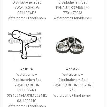
Distributieriem Set
Distributieriem Set
VW,AUDI,SKODA
RENAULT KDP455.520
CT1139WP6
7701479043
Waterpomp+Tandriemen
Waterpomp+Tandriemen
€ 184.03
€ 118.95
Waterpomp +
Waterpomp +
Distributieriem Set
Distributieriem Set
VW,AUDI,SKODA
VW,AUDI,SKODA 1 987 946
CT1168WP1
943
038109454A,03L109244D,
Waterpomp+Tandriemen
03L109244G
Waterpomp+Tandriemen