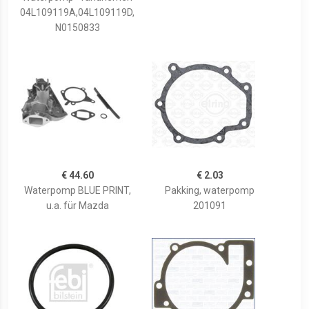
04L109119A,04L109119D,
N0150833
€ 44.60
€ 2.03
Waterpomp BLUE PRINT,
Pakking, waterpomp
u.a. für Mazda
201091