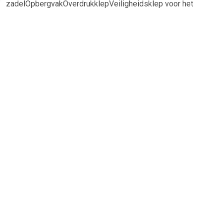
zadelOpbergvakOverdrukklepVeiligheidsklep voor het
zakkenSpecificatiesHoogte: 385 mmLengte: 210
mmGewicht: 37,7 kgBreedte: 745 mmFrame lengte: 617
mmHefvermogen: 3000 kgMax. Instapniveau: 462 mmMin.
Instapniveau: 130 mmAantal slagen: 7Borddiameter: 120 mm
TERUG
Algemeen
Koopadvies, FAQ over?
Privacy Policy
Cookies
Disclaimer